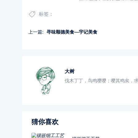
标签：
上一篇:
寻味顺德美食—宇记美食
大树
伐木丁丁，鸟鸣嘤嘤；嘤其鸣矣，
猜你喜欢