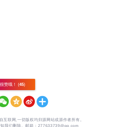
很赞哦！ (
45
)
自互联网,一切版权均归源网站或源作者所有。
告知我们删除。邮箱：
277633739@qq.com