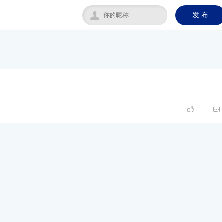

发 布


网站地图
所有文章
标签合集
访问统计