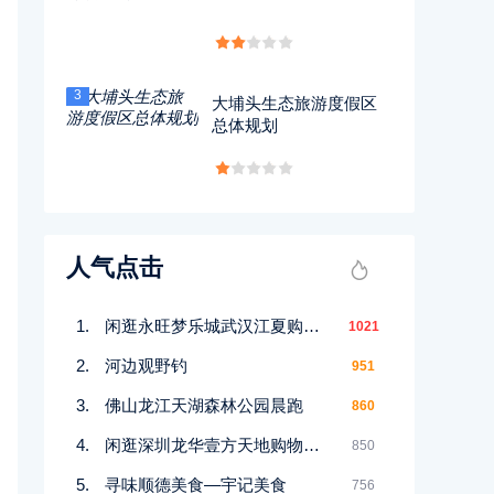
3
大埔头生态旅游度假区
总体规划
人气点击
闲逛永旺梦乐城武汉江夏购物中心
1021
河边观野钓
951
佛山龙江天湖森林公园晨跑
860
闲逛深圳龙华壹方天地购物中心
850
寻味顺德美食—宇记美食
756