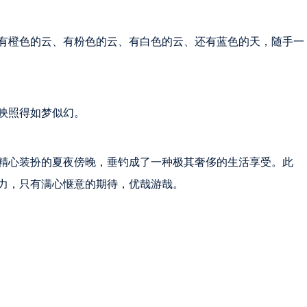
有橙色的云、有粉色的云、有白色的云、还有蓝色的天，随手一
映照得如梦似幻。
精心装扮的夏夜傍晚，垂钓成了一种极其奢侈的生活享受。此
力，只有满心惬意的期待，优哉游哉。