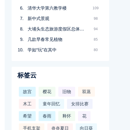
清华大学第六教学楼
109
新中式景观
98
大埔头生态旅游度假区总体规划
94
几款早春常见植物
85
学如“玩”在其中
80
标签云
故宫
樱花
旧物
双蒸
木工
童年回忆
女排比赛
希望
春雨
释怀
花
手机支架
炎炎夏日
向日葵