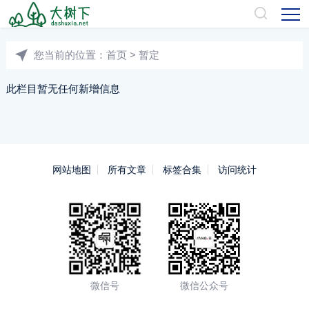
您当前的位置：
首页
>
暂定
此栏目暂无任何新增信息
网站地图
所有文章
标签合集
访问统计
微信号
微信公众号