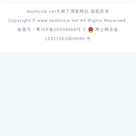
dashuxia.net大树下博客网站 版权所有
Copyright ©
www.dashuxia.net
All Rights Reserved.
备案号：
粤ICP备20008888号-1
粤公网安备
12011602000888 号