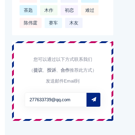
茶匙
木作
初恋
难过
陈伟霆
赛车
木友
您可以通过以下方式联系我们
（
提议
、
投诉
、
合作
推荐此方式）
发送邮件Email到
277633739@qq.com