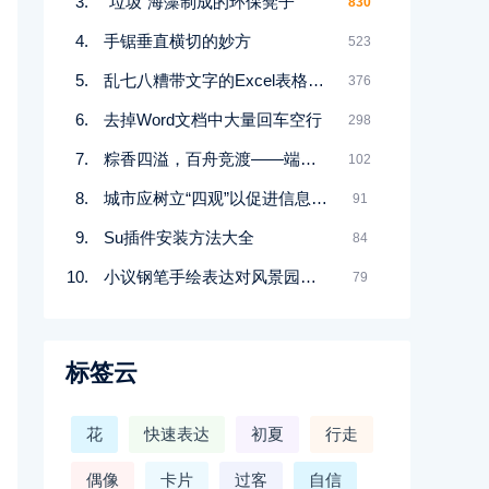
“垃圾”海藻制成的环保凳子
830
手锯垂直横切的妙方
523
乱七八糟带文字的Excel表格批量求和方法
376
去掉Word文档中大量回车空行
298
粽香四溢，百舟竞渡――端午安康
102
城市应树立“四观”以促进信息消费
91
Su插件安装方法大全
84
小议钢笔手绘表达对风景园林设计能力养成的意义
79
标签云
花
快速表达
初夏
行走
偶像
卡片
过客
自信