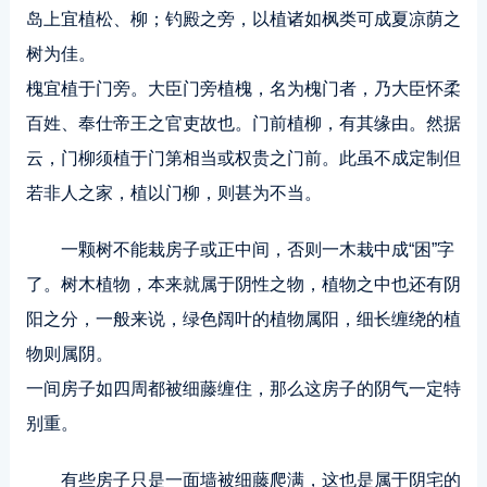
岛上宜植松、柳；钓殿之旁，以植诸如枫类可成夏凉荫之
树为佳。
槐宜植于门旁。大臣门旁植槐，名为槐门者，乃大臣怀柔
百姓、奉仕帝王之官吏故也。门前植柳，有其缘由。然据
云，门柳须植于门第相当或权贵之门前。此虽不成定制但
若非人之家，植以门柳，则甚为不当。
一颗树不能栽房子或正中间，否则一木栽中成“困”字
了。树木植物，本来就属于阴性之物，植物之中也还有阴
阳之分，一般来说，绿色阔叶的植物属阳，细长缠绕的植
物则属阴。
一间房子如四周都被细藤缠住，那么这房子的阴气一定特
别重。
有些房子只是一面墙被细藤爬满，这也是属于阴宅的