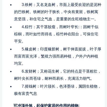
3.铁树：又名龙血树，市面上最受欢迎的是泥种
的巴铁树。铁树的叶子狭长，中央有黄斑，铁树寓
意坚强，补住宅之气血，是重要的生旺植物主一。
4.棕竹：其干茎较瘦，而树叶窄长:：因树干似
棕榈，而叶如竹而得名，棕竹种在阳台，可保住宅
平安。
5.橡皮树：印度橡胶树，树干伸直挺拔，叶子厚
而富而富光泽，繁殖力强而易种植，户外户内种植
均宜。
6.发财树；又称花生树，它的特点是干茎粗壮，
树叶尖长而苍绿，耐种而易长，充满活力朝气。
7.摇钱树：叶片颀长，色泽墨绿，属阴生植物，
极有富贵气息
可冲顶外煞，起保护家居的作用的植物: