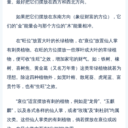
量。最好把它们摆放在西方和西北方向。
如果把它们摆放在东南方向（象征财富的方位），它
们的"金"能量会与那个方位的"木"能量相冲。
在“旺位”放置大叶的长绿植物，在“衰位”放置仙人掌
有刺类植物。在旺的方位摆放一些厚叶或大叶的常绿植
物，便可收“生旺”之效，增加家宅的财气。如：铁树、橡
树、喜树焦、黄金葛（又名万年青）这类常绿植物就甚为
理想。除这四种植物外，如宽叶榕、散尾葵、虎尾蓝、富
贵竹等，也有“生旺”之效。
“衰位”适宜摆放有刺的植物，例如是“龙骨”、“玉麒
麟”，以及各式各样的仙人掌，或者“玫瑰”及“刺杜鹃”均属
次类。这些仙人掌类的有刺植物，倘若摆放在衰位或凶