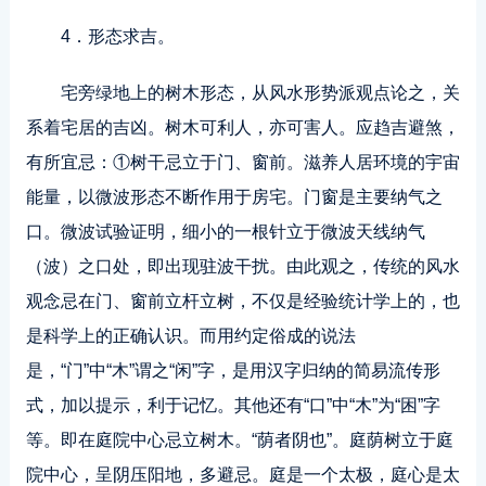
4．形态求吉。
宅旁绿地上的树木形态，从风水形势派观点论之，关
系着宅居的吉凶。树木可利人，亦可害人。应趋吉避煞，
有所宜忌：①树干忌立于门、窗前。滋养人居环境的宇宙
能量，以微波形态不断作用于房宅。门窗是主要纳气之
口。微波试验证明，细小的一根针立于微波天线纳气
（波）之口处，即出现驻波干扰。由此观之，传统的风水
观念忌在门、窗前立杆立树，不仅是经验统计学上的，也
是科学上的正确认识。而用约定俗成的说法
是，“门”中“木”谓之“闲”字，是用汉字归纳的简易流传形
式，加以提示，利于记忆。其他还有“口”中“木”为“困”字
等。即在庭院中心忌立树木。“荫者阴也”。庭荫树立于庭
院中心，呈阴压阳地，多避忌。庭是一个太极，庭心是太