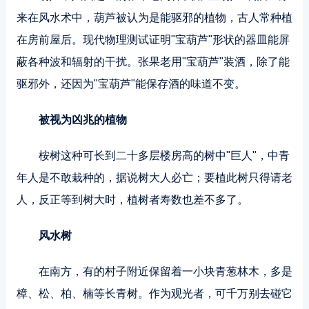
来在风水术中，葫芦被认为是能驱邪的植物，古人常种植
在房前屋后。现代物理测试证明"宝葫芦"形状的器皿能屏
蔽各种波和辐射的干扰。张果老用"宝葫芦"装酒，除了能
驱邪外，还因为"宝葫芦"能保存酒的味道不变。
被视为凶兆的植物
桉树这种可长到二十多层楼房高的树中"巨人"，中青
年人是不敢栽种的，据说树大人必亡；要植此树只得请老
人，反正等到树大时，植树者寿数也差不多了。
风水树
在南方，有的村子附近保留着一小块青葱林木，多是
樟、松、柏、楠等长青树。作为观光者，可千万别去碰它