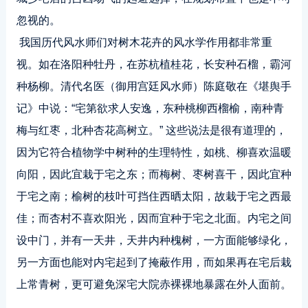
忽视的。
我国历代风水师们对树木花卉的风水学作用都非常重
视。如在洛阳种牡丹，在苏杭植桂花，长安种石榴，霸河
种杨柳。清代名医（御用宫廷风水师）陈庭敬在《堪舆手
记》中说：“宅第欲求人安逸，东种桃柳西榴榆，南种青
梅与红枣，北种杏花高树立。” 这些说法是很有道理的，
因为它符合植物学中树种的生理特性，如桃、柳喜欢温暖
向阳，因此宜栽于宅之东；而梅树、枣树喜干，因此宜种
于宅之南；榆树的枝叶可挡住西晒太阳，故栽于宅之西最
佳；而杏村不喜欢阳光，因而宜种于宅之北面。内宅之间
设中门，并有一天井，天井内种槐树，一方面能够绿化，
另一方面也能对内宅起到了掩蔽作用，而如果再在宅后栽
上常青树，更可避免深宅大院赤裸裸地暴露在外人面前。