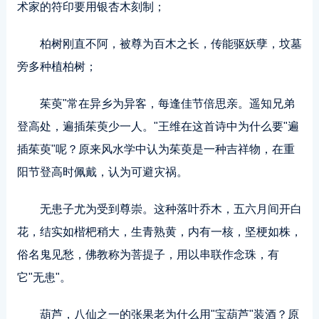
术家的符印要用银杏木刻制；
柏树刚直不阿，被尊为百木之长，传能驱妖孽，坟墓
旁多种植柏树；
茱萸"常在异乡为异客，每逢佳节倍思亲。遥知兄弟
登高处，遍插茱萸少一人。"王维在这首诗中为什么要"遍
插茱萸"呢？原来风水学中认为茱萸是一种吉祥物，在重
阳节登高时佩戴，认为可避灾祸。
无患子尤为受到尊崇。这种落叶乔木，五六月间开白
花，结实如楷杷稍大，生青熟黄，内有一核，坚梗如株，
俗名鬼见愁，佛教称为菩提子，用以串联作念珠，有
它"无患"。
葫芦，八仙之一的张果老为什么用"宝葫芦"装酒？原