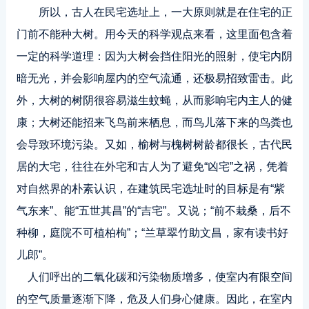
所以，古人在民宅选址上，一大原则就是在住宅的正
门前不能种大树。用今天的科学观点来看，这里面包含着
一定的科学道理：因为大树会挡住阳光的照射，使宅内阴
暗无光，并会影响屋内的空气流通，还极易招致雷击。此
外，大树的树阴很容易滋生蚊蝇，从而影响宅内主人的健
康；大树还能招来飞鸟前来栖息，而鸟儿落下来的鸟粪也
会导致环境污染。又如，榆树与槐树树龄都很长，古代民
居的大宅，往往在外宅和古人为了避免“凶宅”之祸，凭着
对自然界的朴素认识，在建筑民宅选址时的目标是有“紫
气东来”、能“五世其昌”的“吉宅”。又说；“前不栽桑，后不
种柳，庭院不可植柏枸”；“兰草翠竹助文昌，家有读书好
儿郎”。
人们呼出的二氧化碳和污染物质增多，使室内有限空间
的空气质量逐渐下降，危及人们身心健康。因此，在室内