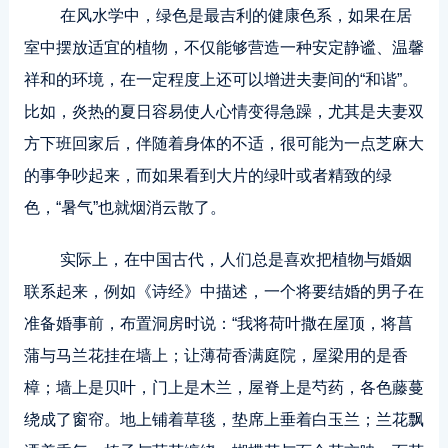
在风水学中，绿色是最吉利的健康色系，如果在居
室中摆放适宜的植物，不仅能够营造一种安定静谧、温馨
祥和的环境，在一定程度上还可以增进夫妻间的“和谐”。
比如，炎热的夏日容易使人心情变得急躁，尤其是夫妻双
方下班回家后，伴随着身体的不适，很可能为一点芝麻大
的事争吵起来，而如果看到大片的绿叶或者精致的绿
色，“暑气”也就烟消云散了。
实际上，在中国古代，人们总是喜欢把植物与婚姻
联系起来，例如《诗经》中描述，一个将要结婚的男子在
准备婚事前，布置洞房时说：“我将荷叶撒在屋顶，将菖
蒲与马兰花挂在墙上；让薄荷香满庭院，屋梁用的是香
樟；墙上是贝叶，门上是木兰，屋脊上是芍药，各色藤蔓
绕成了窗帘。地上铺着草毯，垫席上垂着白玉兰；兰花飘