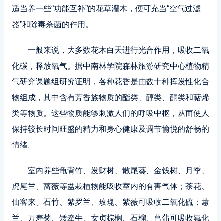
适当养一些“功能互补”的花草灌木，便可充当“空气过滤
器”和除毒杀菌的作用。
一般来说，大多数花木白天进行光合作用，吸收二氧
化碳，释放氧气。据中南林学院森林旅游研究中心植物精
气研究课题组研究证明，各种花香是由数十种挥发性化合
物组成，其中含有芳香族物质的酯类、醇类、酮类和萜烯
类等物质。这些物质能够刺激人们的呼吸中枢，从而使人
保持较长时间旺盛的精力和身心健康及调节愉悦的舒畅的
情绪。
室内养些龟背竹、发财树、散尾葵、金钱树、月季、
虎尾兰、蔷薇等盆栽植物能吸收室内的有害气体；茶花、
仙客来、石竹、紫罗兰、玫瑰、紫薇可吸收二氧化硫；蕙
兰、万寿菊、矮牵牛、女贞棕榈、石榴、菖蒲可吸收氟化