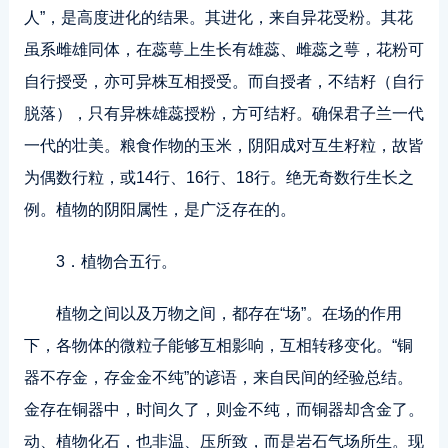
人”，是高度进化的结果。其进化，来自异花受粉。其花
虽系雌雄同体，在蕊萼上生长有雄蕊、雌蕊之萼，花粉可
自行授受，亦可异株互相授受。而自授者，不结籽（自行
脱落），只有异株雄蕊授粉，方可结籽。确保君子兰一代
一代的壮美。粮食作物的玉米，阴阳成对互生籽粒，故皆
为偶数行粒，或14行、16行、18行。绝无奇数行生长之
例。植物的阴阳属性，是广泛存在的。
3．植物合五行。
植物之间以及万物之间，都存在“场”。在场的作用
下，各物体的微粒子能够互相影响，互相转移变化。“铜
器不存金，存金金不纯”的谚语，来自民间的经验总结。
金存在铜器中，时间久了，则金不纯，而铜器却含金了。
动、植物化石，也非温、压所致，而是岩石气场所生。现