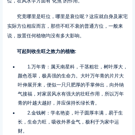
位，在风水学方面有“化煞”的作用。
究竟哪里是旺位，哪里是衰位呢？这应就自身及家宅
实际方位相应而言，那些不旺不衰的普通方位，一般来
说，放置任何植物均没有多大影响。
可起到收生旺之效力的植物:
1.万年青：属天南星科，干茎粗壮，树叶厚大，
颜色苍翠，极具强的生命力。大叶万年青的片片大
叶伸展开来，便似一只只肥厚的手掌伸出，向外纳
气接福，对家居风水有强大的壮旺作用，所以万年
青的叶越大越好，并应保持长绿长青。
2.金钱树：学名艳姿，叶子圆厚丰满，易于生
长，生命力旺，吸收外界金气，极利于为家中运
财。