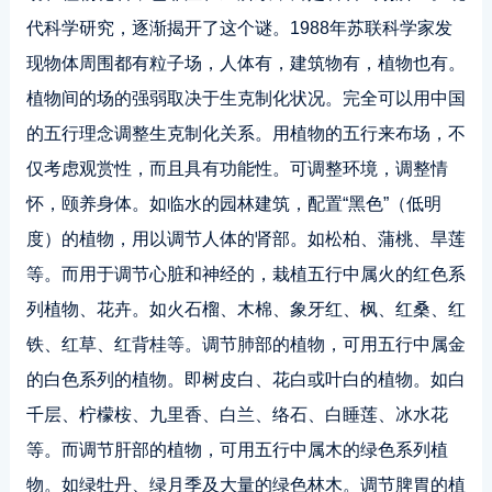
代科学研究，逐渐揭开了这个谜。1988年苏联科学家发
现物体周围都有粒子场，人体有，建筑物有，植物也有。
植物间的场的强弱取决于生克制化状况。完全可以用中国
的五行理念调整生克制化关系。用植物的五行来布场，不
仅考虑观赏性，而且具有功能性。可调整环境，调整情
怀，颐养身体。如临水的园林建筑，配置“黑色”（低明
度）的植物，用以调节人体的肾部。如松柏、蒲桃、旱莲
等。而用于调节心脏和神经的，栽植五行中属火的红色系
列植物、花卉。如火石榴、木棉、象牙红、枫、红桑、红
铁、红草、红背桂等。调节肺部的植物，可用五行中属金
的白色系列的植物。即树皮白、花白或叶白的植物。如白
千层、柠檬桉、九里香、白兰、络石、白睡莲、冰水花
等。而调节肝部的植物，可用五行中属木的绿色系列植
物。如绿牡丹、绿月季及大量的绿色林木。调节脾胃的植