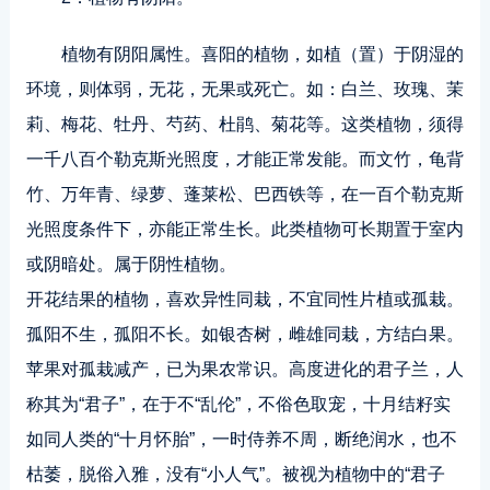
植物有阴阳属性。喜阳的植物，如植（置）于阴湿的
环境，则体弱，无花，无果或死亡。如：白兰、玫瑰、茉
莉、梅花、牡丹、芍药、杜鹃、菊花等。这类植物，须得
一千八百个勒克斯光照度，才能正常发能。而文竹，龟背
竹、万年青、绿萝、蓬莱松、巴西铁等，在一百个勒克斯
光照度条件下，亦能正常生长。此类植物可长期置于室内
或阴暗处。属于阴性植物。
开花结果的植物，喜欢异性同栽，不宜同性片植或孤栽。
孤阳不生，孤阳不长。如银杏树，雌雄同栽，方结白果。
苹果对孤栽减产，已为果农常识。高度进化的君子兰，人
称其为“君子”，在于不“乱伦”，不俗色取宠，十月结籽实
如同人类的“十月怀胎”，一时侍养不周，断绝润水，也不
枯萎，脱俗入雅，没有“小人气”。被视为植物中的“君子