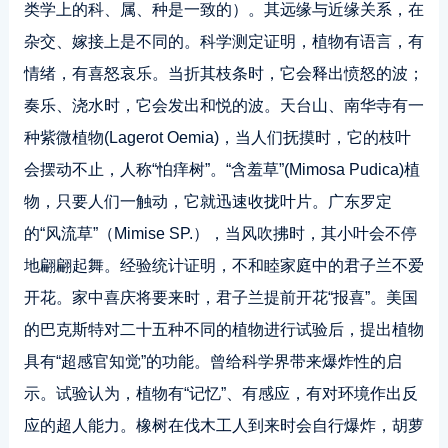
类学上的科、属、种是一致的）。其远缘与近缘关系，在
杂交、嫁接上是不同的。科学测定证明，植物有语言，有
情绪，有喜怒哀乐。当折其枝条时，它会释出愤怒的波；
奏乐、浇水时，它会发出和悦的波。天台山、南华寺有一
种紫微植物(Lagerot Oemia)，当人们抚摸时，它的枝叶
会摆动不止，人称“怕痒树”。“含羞草”(Mimosa Pudica)植
物，只要人们一触动，它就迅速收拢叶片。广东罗定
的“风流草”（Mimise SP.），当风吹拂时，其小叶会不停
地翩翩起舞。经验统计证明，不和睦家庭中的君子兰不爱
开花。家中喜庆将要来时，君子兰提前开花“报喜”。美国
的巴克斯特对二十五种不同的植物进行试验后，提出植物
具有“超感官知觉”的功能。曾给科学界带来爆炸性的启
示。试验认为，植物有“记忆”、有感应，有对环境作出反
应的超人能力。橡树在伐木工人到来时会自行爆炸，胡萝