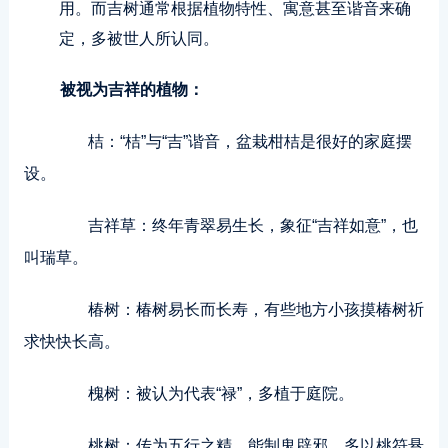
用。而吉树通常根据植物特性、寓意甚至谐音来确
定，多被世人所认同。
被视为吉祥的植物：
桔：“桔”与“吉”谐音，盆栽柑桔是很好的家庭摆
设。
吉祥草：终年青翠易生长，象征“吉祥如意”，也
叫瑞草。
椿树：椿树易长而长寿，有些地方小孩摸椿树祈
求快快长高。
槐树：被认为代表“禄”，多植于庭院。
桃树：传为五行之精，能制鬼辟邪，多以桃符悬