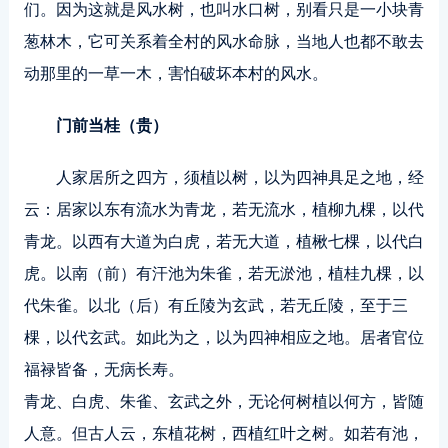
们。因为这就是风水树，也叫水口树，别看只是一小块青
葱林木，它可关系着全村的风水命脉，当地人也都不敢去
动那里的一草一木，害怕破坏本村的风水。
门前当桂（贵）
人家居所之四方，须植以树，以为四神具足之地，经
云：居家以东有流水为青龙，若无流水，植柳九棵，以代
青龙。以西有大道为白虎，若无大道，植楸七棵，以代白
虎。以南（前）有汗池为朱雀，若无淤池，植桂九棵，以
代朱雀。以北（后）有丘陵为玄武，若无丘陵，至于三
棵，以代玄武。如此为之，以为四神相应之地。居者官位
福禄皆备，无病长寿。
青龙、白虎、朱雀、玄武之外，无论何树植以何方，皆随
人意。但古人云，东植花树，西植红叶之树。如若有池，