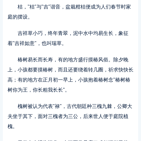
桔，"桔"与"吉"谐音，盆栽柑桔便成为人们春节时家
庭的摆设。
吉祥草小巧，终年青翠，泥中水中均易生长，象征
着"吉祥如意"，也叫瑞草。
椿树易长而长寿，有的地方盛行摸椿风俗。除夕晚
上，小孩都要摸椿树，而且还要绕着转几圈，祈求快快长
高；有的地方在正月初一早上，小孩抱着椿树念"椿树椿
树你为王，你长粗我长长"。
槐树被认为代表"禄"，古代朝廷种三槐九棘，公卿大
夫坐于其下，面对三槐者为三公，后来世人便于庭院植
槐。