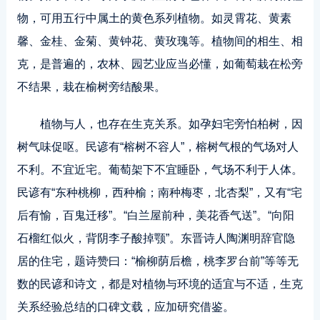
物，可用五行中属土的黄色系列植物。如灵霄花、黄素
馨、金桂、金菊、黄钟花、黄玫瑰等。植物间的相生、相
克，是普遍的，农林、园艺业应当必懂，如葡萄栽在松旁
不结果，栽在榆树旁结酸果。
植物与人，也存在生克关系。如孕妇宅旁怕柏树，因
树气味促呕。民谚有“榕树不容人”，榕树气根的气场对人
不利。不宜近宅。葡萄架下不宜睡卧，气场不利于人体。
民谚有“东种桃柳，西种榆；南种梅枣，北杏梨”，又有“宅
后有愉，百鬼迁移”。“白兰屋前种，美花香气送”。“向阳
石榴红似火，背阴李子酸掉颚”。东晋诗人陶渊明辞官隐
居的住宅，题诗赞曰：“榆柳荫后檐，桃李罗台前”等等无
数的民谚和诗文，都是对植物与环境的适宜与不适，生克
关系经验总结的口碑文载，应加研究借鉴。