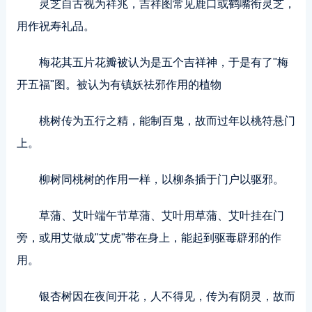
灵芝自古视为祥兆，吉祥图常见鹿口或鹤嘴衔灵芝，
用作祝寿礼品。
梅花其五片花瓣被认为是五个吉祥神，于是有了"梅
开五福"图。被认为有镇妖祛邪作用的植物
桃树传为五行之精，能制百鬼，故而过年以桃符悬门
上。
柳树同桃树的作用一样，以柳条插于门户以驱邪。
草蒲、艾叶端午节草蒲、艾叶用草蒲、艾叶挂在门
旁，或用艾做成"艾虎"带在身上，能起到驱毒辟邪的作
用。
银杏树因在夜间开花，人不得见，传为有阴灵，故而