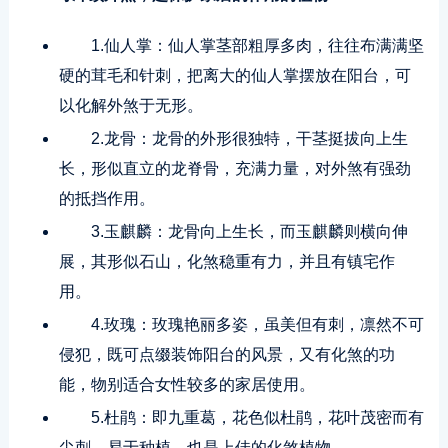
1.仙人掌：仙人掌茎部粗厚多肉，往往布满满坚
硬的茸毛和针刺，把离大的仙人掌摆放在阳台，可
以化解外煞于无形。
2.龙骨：龙骨的外形很独特，干茎挺拔向上生
长，形似直立的龙脊骨，充满力量，对外煞有强劲
的抵挡作用。
3.玉麒麟：龙骨向上生长，而玉麒麟则横向伸
展，其形似石山，化煞稳重有力，并且有镇宅作
用。
4.玫瑰：玫瑰艳丽多姿，虽美但有刺，凛然不可
侵犯，既可点缀装饰阳台的风景，又有化煞的功
能，物别适合女性较多的家居使用。
5.杜鹃：即九重葛，花色似杜鹃，花叶茂密而有
尖刺，易于种植，也是上佳的化煞植物。