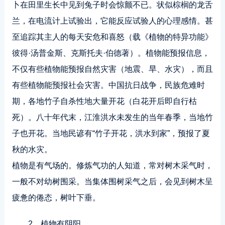
卜在田里生长中见到兔子时会惊颤不已。状似棕榈的龙舌
兰，在电流计上试验出，它能反应试验人的心理感情。甚
至追踪其主人的每天安危和喜怒（载《植物的特异功能》
彼得·汤普金斯、克斯托夫·伯德著）。植物能预报信息，
不仅有些植物能预报自然灾害（地震、旱、水灾），而且
有些植物能预报社会灾害。中国抗日战争，民族危难时
期，各地竹子自杀性地大量开花（白花开后即自行枯
死）。八十年代末，江淮洪水未发生的当年春季，当地竹
子也开花。当地民谚有“竹子开花，洪水到家”，预报了夏
秋的水灾。
植物是有气场的。修炼气功的人知道，常对树木采气时，
一般不对幼树围采。当集体围树采气之后，会见到树木呈
疲惫的倦态，树叶下垂。
2．植物有阴阳。