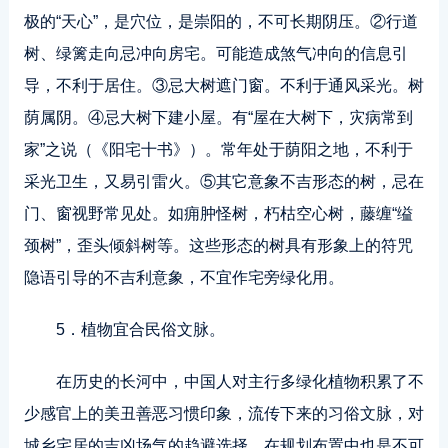
极的“天心”，是穴位，是崇阳的，不可长期阴压。②行道
树、绿篱走向忌冲向房宅。可能造成煞气冲向的信息引
导，不利于居住。③忌大树遮门窗。不利于通风采光。树
荫属阴。④忌大树下建小屋。有“屋在大树下，灾病常到
家”之说（《阳宅十书》）。常年处于荫阳之地，不利于
采光卫生，又易引雷火。⑤其它意象不吉形态的树，忌在
门、窗视野常见处。如痈肿怪树，朽枯空心树，藤缠“缢
颈树”，歪头倾斜树等。这些形态的树具有形象上的符咒
隐语引导的不吉利意象，不宜作宅旁绿化用。
5．植物宜合民俗文脉。
在历史的长河中，中国人对主行多绿化植物积累了不
少感官上的美丑善恶习惯印象，流传下来的习俗文脉，对
城乡宅居的吉凶场气的趋避选择，在规划布置中也是不可