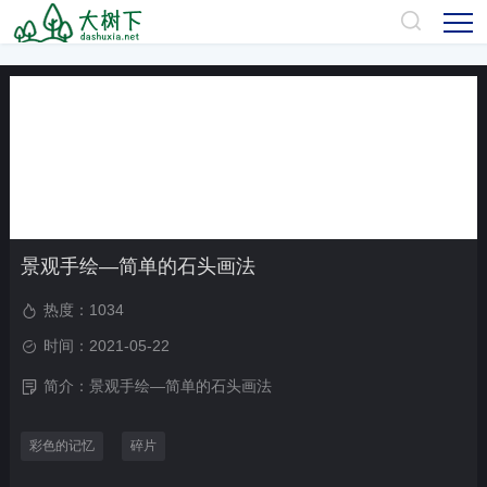
景观手绘—简单的石头画法
热度：
1034
时间：2021-05-22
简介：景观手绘—简单的石头画法
彩色的记忆
碎片