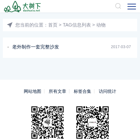
您当前的位置：
首页
> TAG信息列表 > 动物
老外制作一套完整沙发
2017-03-07
网站地图
所有文章
标签合集
访问统计